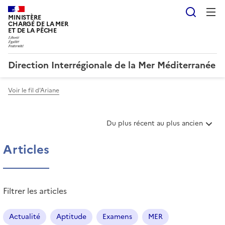
Reche
MINISTÈRE
CHARGÉ DE LA MER
ET DE LA PÊCHE
Direction Interrégionale de la Mer Méditerranée
Voir le fil d'Ariane
T
Du plus récent au plus ancien
r
i
Articles
e
r
l
e
Filtrer les articles
s
a
r
Actualité
Aptitude
Examens
MER
t