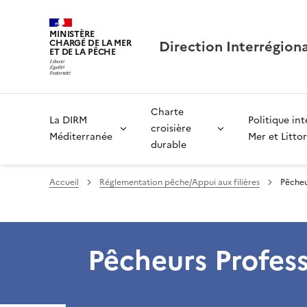
MINISTÈRE
Direction Interrégion
CHARGÉ DE LA MER
ET DE LA PÊCHE
Charte
La DIRM
Politique in
croisière
Méditerranée
Mer et Littor
durable
Accueil
Réglementation pêche/Appui aux filières
Pêcheu
Pêcheurs Profes