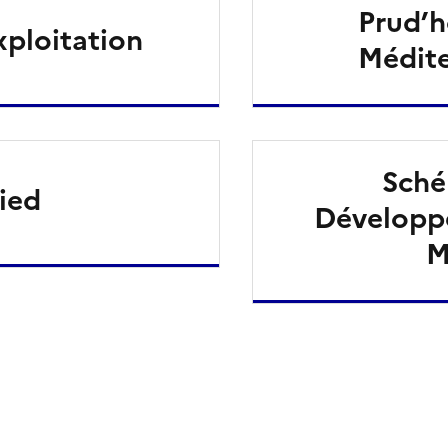
Prud’
xploitation
Médite
Sché
ied
Développ
M