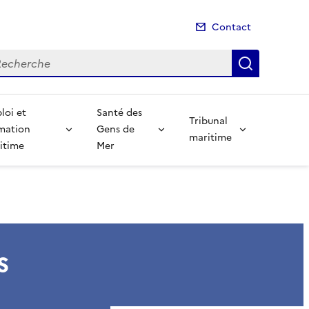
Contact
cherche
Recherch
loi et
Santé des
Tribunal
mation
Gens de
maritime
itime
Mer
s