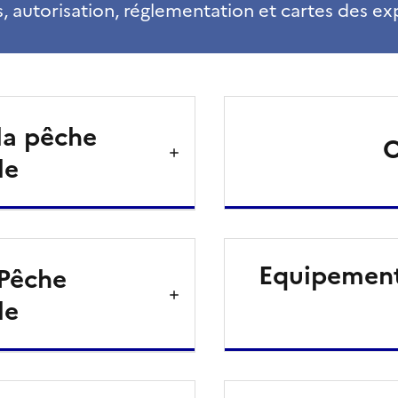
, autorisation, réglementation et cartes des ex
la pêche
C
le
Equipement 
 Pêche
le