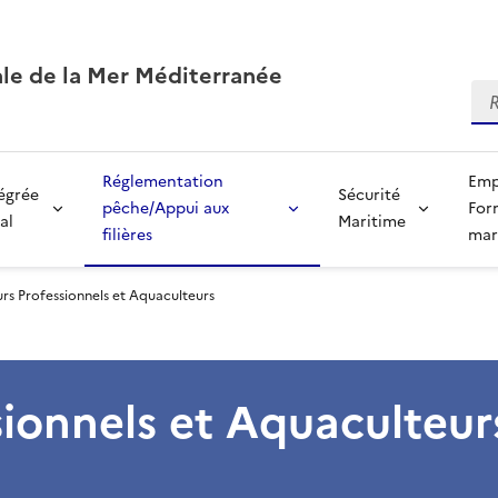
ale de la Mer Méditerranée
Re
Réglementation
Emp
tégrée
Sécurité
pêche/Appui aux
For
al
Maritime
filières
mar
rs Professionnels et Aquaculteurs
sionnels et Aquaculteur