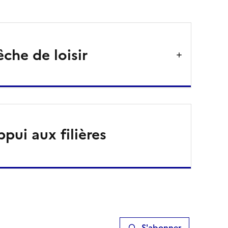
êche de loisir
pui aux filières
S'abonner