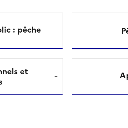
lic : pêche
P
nnels et
Ap
s