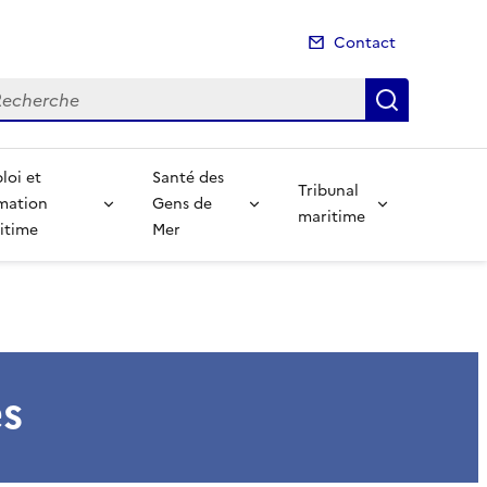
Contact
cherche
Recherch
loi et
Santé des
Tribunal
mation
Gens de
maritime
itime
Mer
es