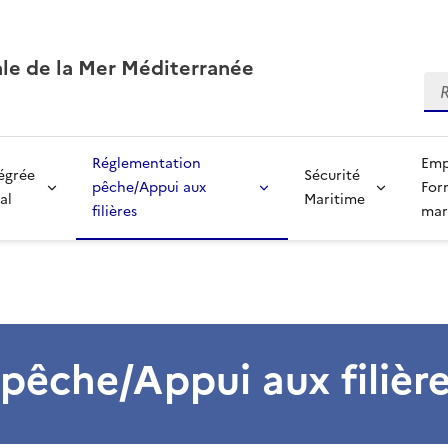
ale de la Mer Méditerranée
Re
Réglementation
Emp
tégrée
Sécurité
pêche/Appui aux
For
al
Maritime
filières
mar
pêche/Appui aux filièr