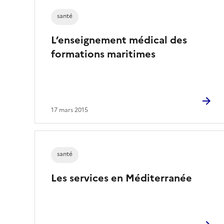
i
santé
o
n
L’enseignement médical des
n
formations maritimes
é
)
17 mars 2015
santé
Les services en Méditerranée