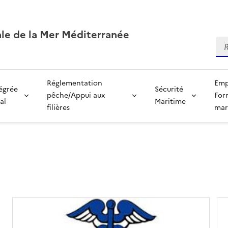
ale de la Mer Méditerranée
Re
Réglementation
Emp
tégrée
Sécurité
pêche/Appui aux
For
al
Maritime
filières
mar