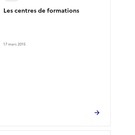
e
Les centres de formations
s
a
r
t
i
c
17 mars 2015
l
e
s