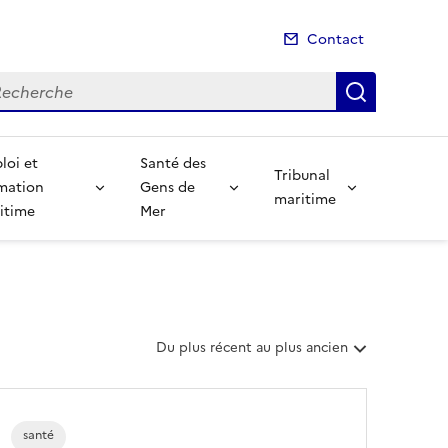
Contact
cherche
Recherch
loi et
Santé des
Tribunal
mation
Gens de
maritime
itime
Mer
T
Du plus récent au plus ancien
r
i
e
r
santé
l