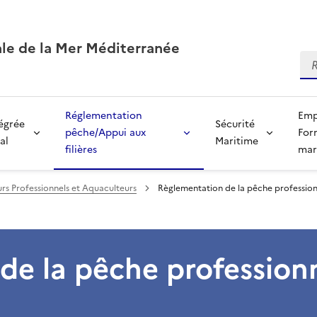
ale de la Mer Méditerranée
Re
Réglementation
Emp
tégrée
Sécurité
pêche/Appui aux
For
al
Maritime
filières
mar
rs Professionnels et Aquaculteurs
Règlementation de la pêche profession
de la pêche profession