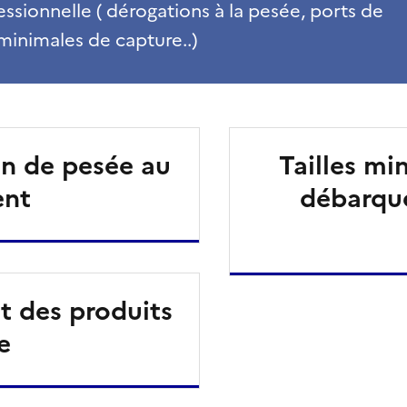
sionnelle ( dérogations à la pesée, ports de
minimales de capture..)
on de pesée au
Tailles mi
ent
débarqu
 des produits
e