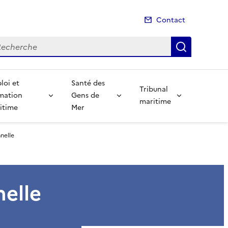
Contact
cherche
Recherch
loi et
Santé des
Tribunal
mation
Gens de
maritime
itime
Mer
nelle
nelle