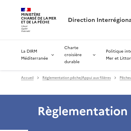
MINISTÈRE
Direction Interrégion
CHARGÉ DE LA MER
ET DE LA PÊCHE
Charte
La DIRM
Politique in
croisière
Méditerranée
Mer et Littor
durable
Accueil
Réglementation pêche/Appui aux filières
Pêcheu
Règlementation 