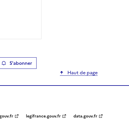
S'abonner
ier
Haut de page
gouv.fr
legifrance.gouv.fr
data.gouv.fr