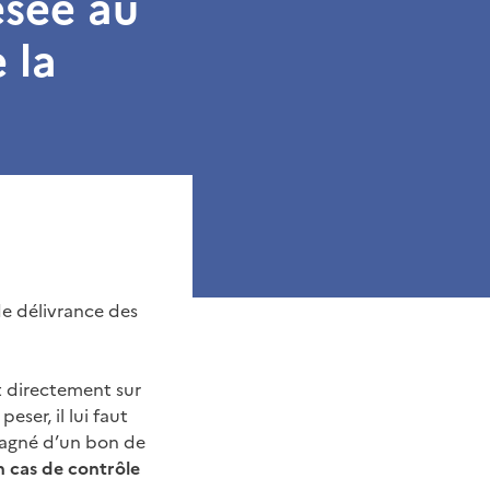
esée au
 la
 de délivrance des
t directement sur
eser, il lui faut
pagné d’un bon de
n cas de contrôle