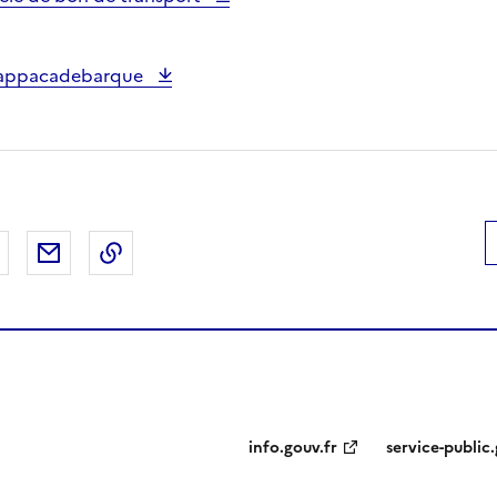
4 appacadebarque
 Facebook
er sur X
Partager sur LinkedIn
Partager par email
Copier le lien de la page dans le presse-pap
info.gouv.fr
service-public.