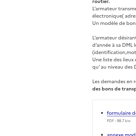
routier.
L’armateur transme
électronique( adre
Un modèle de bon d
L’armateur désiran
d’année à sa DML l
(identification,mo
Une liste des lieux
qu’ au niveau des
Les demandes en 
des bons de transp
formulaire 
PDF
- 98.7 kio
annexe modè