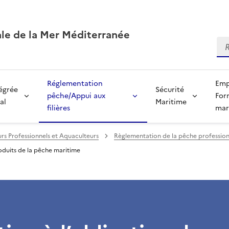
ale de la Mer Méditerranée
Re
Réglementation
Emp
tégrée
Sécurité
pêche/Appui aux
For
al
Maritime
filières
mar
rs Professionnels et Aquaculteurs
Règlementation de la pêche profession
oduits de la pêche maritime