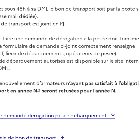
t sous 48h à sa DML le bon de transport soit par la poste s
sse mail dédiée).
e transport est joint en PJ.
t faire une demande de dérogation à la pesée doit transm
e formulaire de demande ci-joint correctement renseigné
tif, lieux de débarquements, opérateurs de pesée).
 de débarquement autorisés est disponible sur le site intern
 DML.
renouvellement d’armateurs
n’ayant pas satisfait à l’obliga
ort en année N-1 seront refusées pour l’année N.
de demande derogation pesee debarquement
le de bon de transport