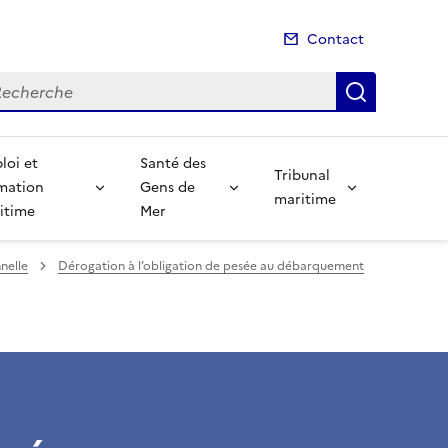
Contact
cherche
Recherch
loi et
Santé des
Tribunal
mation
Gens de
maritime
itime
Mer
nelle
Dérogation à l’obligation de pesée au débarquement