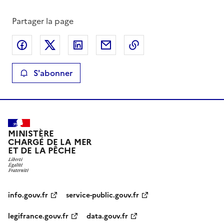
Partager la page
Partager sur Facebook
Partager sur X
Partager sur LinkedIn
Partager par email
Copier le lien de la 
S'abonner
MINISTÈRE
CHARGÉ DE LA MER
ET DE LA PÊCHE
info.gouv.fr
service-public.gouv.fr
legifrance.gouv.fr
data.gouv.fr