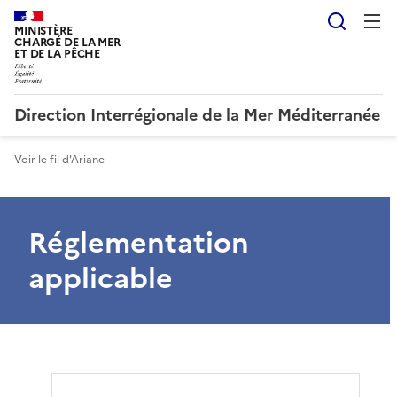
Reche
MINISTÈRE
CHARGÉ DE LA MER
ET DE LA PÊCHE
Direction Interrégionale de la Mer Méditerranée
Voir le fil d'Ariane
Réglementation
applicable