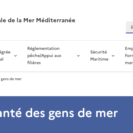
ale de la Mer Méditerranée
Re
Réglementation
Emp
tégrée
Sécurité
pêche/Appui aux
For
al
Maritime
filières
mar
s gens de mer
anté des gens de mer