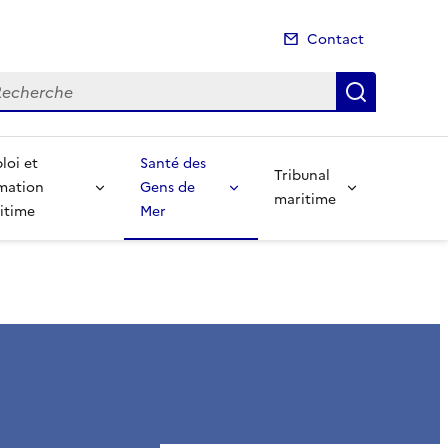
Contact
cherche
Recherch
loi et
Santé des
Tribunal
mation
Gens de
maritime
itime
Mer