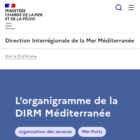
Reche
MINISTÈRE
CHARGÉ DE LA MER
ET DE LA PÊCHE
Direction Interrégionale de la Mer Méditerranée
Voir le fil d'Ariane
L’organigramme de la
DIRM Méditerranée
organisation des services
Mer-Ports