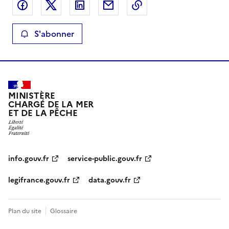
Partager sur Facebook
Partager sur X
Partager sur LinkedIn
Partager par email
Copier le lien de la 
S'abonner
MINISTÈRE
CHARGÉ DE LA MER
ET DE LA PÊCHE
info.gouv.fr
service-public.gouv.fr
legifrance.gouv.fr
data.gouv.fr
Plan du site
Glossaire