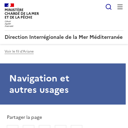
Reche
MINISTÈRE
CHARGÉ DE LA MER
ET DE LA PÊCHE
Direction Interrégionale de la Mer Méditerranée
Voir le fil d'Ariane
Navigation et
autres usages
Partager la page