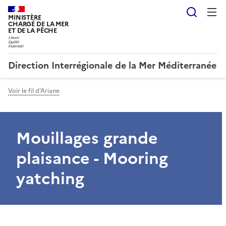
Reche
MINISTÈRE
CHARGÉ DE LA MER
ET DE LA PÊCHE
Direction Interrégionale de la Mer Méditerranée
Voir le fil d'Ariane
Mouillages grande
plaisance - Mooring
yatching