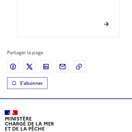
Partager la page
Partager sur Facebook
Partager sur X
Partager sur LinkedIn
Partager par email
Copier le lien de la 
S'abonner
MINISTÈRE
CHARGÉ DE LA MER
ET DE LA PÊCHE