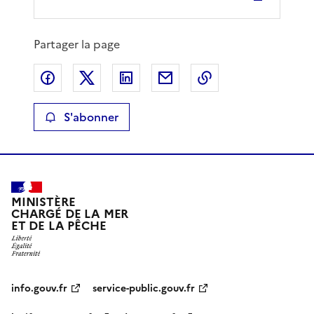
Partager la page
Partager sur Facebook
Partager sur X
Partager sur LinkedIn
Partager par email
Copier le lien de 
S'abonner
MINISTÈRE
CHARGÉ DE LA MER
ET DE LA PÊCHE
info.gouv.fr
service-public.gouv.fr