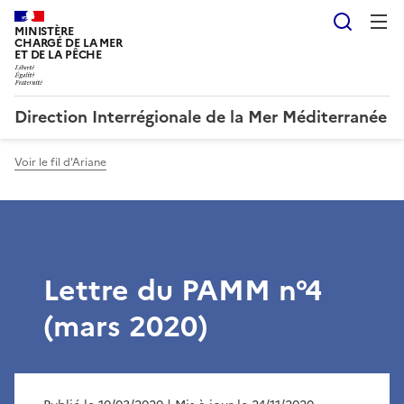
Reche
MINISTÈRE
CHARGÉ DE LA MER
ET DE LA PÊCHE
Direction Interrégionale de la Mer Méditerranée
Voir le fil d'Ariane
Lettre du PAMM n°4
(mars 2020)