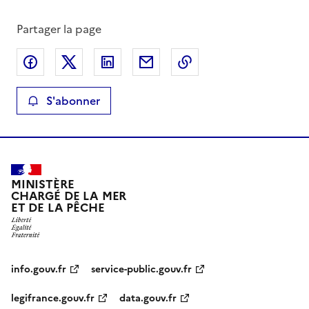
Partager la page
Partager sur Facebook
Partager sur X
Partager sur LinkedIn
Partager par email
Copier le lien de la 
S'abonner
MINISTÈRE
CHARGÉ DE LA MER
ET DE LA PÊCHE
info.gouv.fr
service-public.gouv.fr
legifrance.gouv.fr
data.gouv.fr