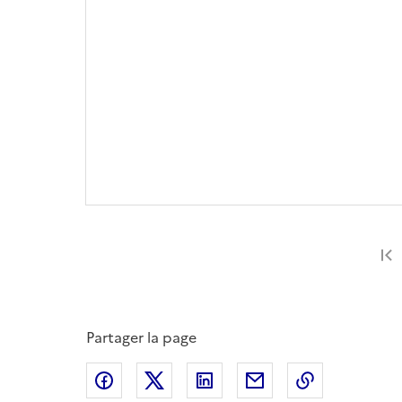
Partager la page
Partager sur Facebook
Partager sur X
Partager sur LinkedIn
Partager par email
Copier le l