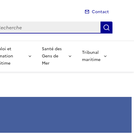
Contact
cherche
Recherch
loi et
Santé des
Tribunal
mation
Gens de
maritime
itime
Mer