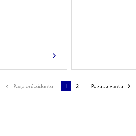
Première page
Page précédente
1
2
Page suivante
ien de la page dans le presse-papier