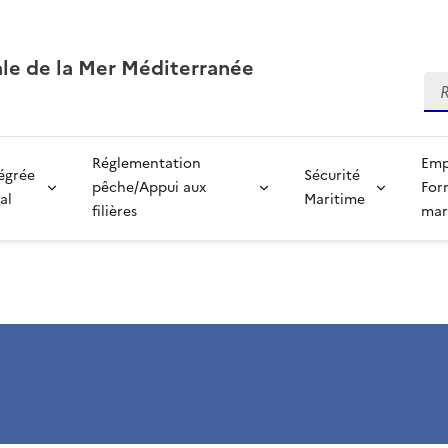
ale de la Mer Méditerranée
Re
Réglementation
Emp
tégrée
Sécurité
pêche/Appui aux
For
al
Maritime
filières
mar