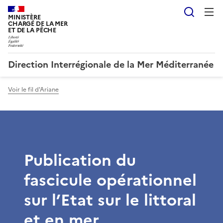
Reche
MINISTÈRE
CHARGÉ DE LA MER
ET DE LA PÊCHE
Direction Interrégionale de la Mer Méditerranée
Voir le fil d'Ariane
Publication du
fascicule opérationnel
sur l’Etat sur le littoral
et en mer