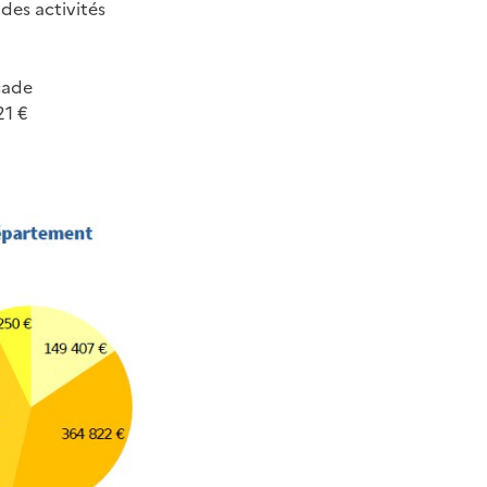
des activités
.
çade
21 €