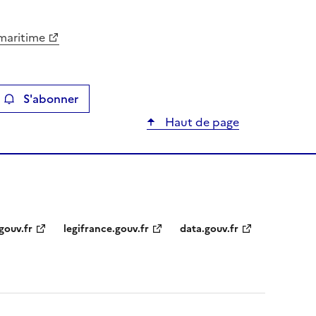
-maritime
S'abonner
ier
Haut de page
gouv.fr
legifrance.gouv.fr
data.gouv.fr