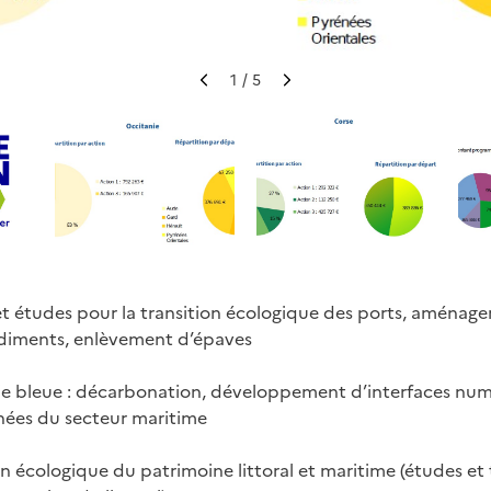
1
/ 5
I
I
m
m
a
a
g
g
e
e
p
s
r
u
é
i
c
v
é
a
 et études pour la transition écologique des ports, aménage
d
n
édiments, enlèvement d’épaves
e
t
n
e
t
e bleue : décarbonation, développement d’interfaces numé
e
nées du secteur maritime
on écologique du patrimoine littoral et maritime (études et