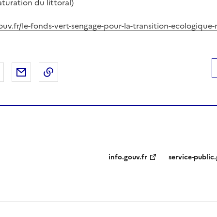
turation du littoral)
uv.fr/le-fonds-vert-sengage-pour-la-transition-ecologique
 Facebook
er sur X
Partager sur LinkedIn
Partager par email
Copier le lien de la page dans le presse-pap
info.gouv.fr
service-public.