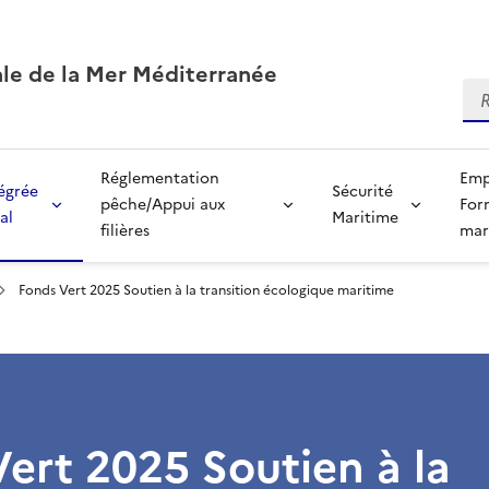
ale de la Mer Méditerranée
Re
Réglementation
Emp
tégrée
Sécurité
pêche/Appui aux
For
al
Maritime
filières
mar
Fonds Vert 2025 Soutien à la transition écologique maritime
ert 2025 Soutien à la