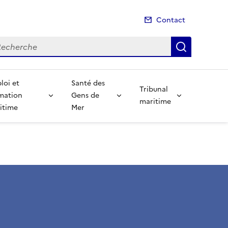
Contact
cherche
Recherch
loi et
Santé des
Tribunal
mation
Gens de
maritime
itime
Mer