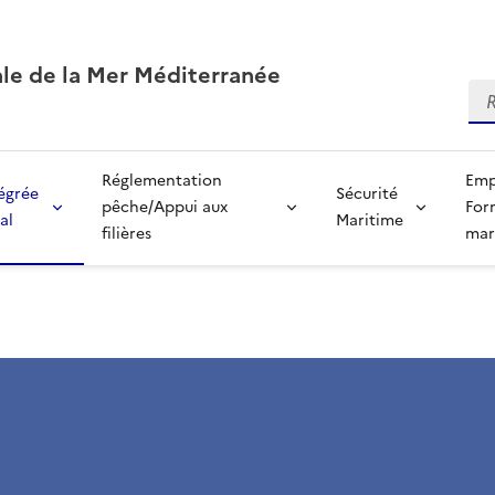
ale de la Mer Méditerranée
Re
Réglementation
Emp
tégrée
Sécurité
pêche/Appui aux
For
al
Maritime
filières
mar