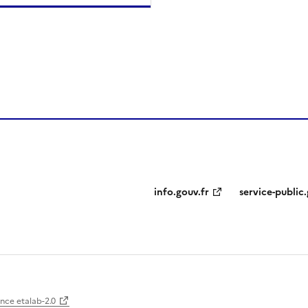
ien de la page dans le presse-papier
info.gouv.fr
service-public.
ence etalab-2.0