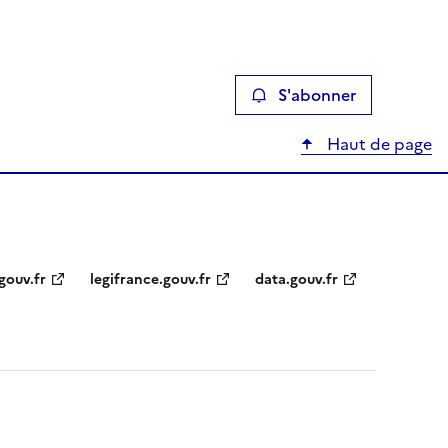
S'abonner
Haut de page
gouv.fr
legifrance.gouv.fr
data.gouv.fr