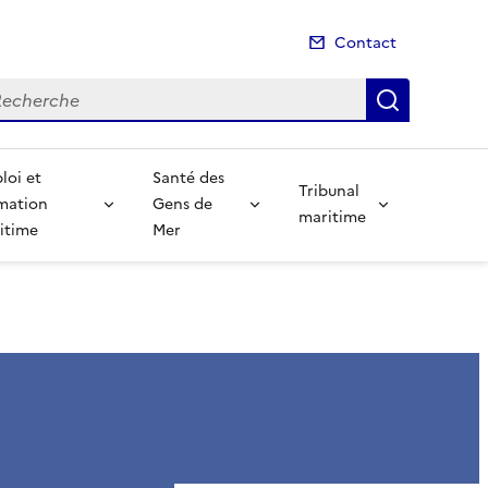
Contact
cherche
Recherch
loi et
Santé des
Tribunal
mation
Gens de
maritime
itime
Mer