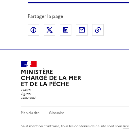
Partager la page
Partager sur Facebook
Partager sur X
Partager sur LinkedIn
Partager par email
Copier le l
MINISTÈRE
CHARGÉ DE LA MER
ET DE LA PÊCHE
Plan du site
Glossaire
Sauf mention contraire, tous les contenus de ce site sont sous
lic