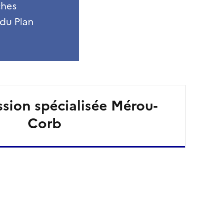
ches
du Plan
sion spécialisée Mérou-
Corb