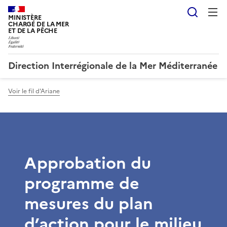
Reche
MINISTÈRE
CHARGÉ DE LA MER
ET DE LA PÊCHE
Direction Interrégionale de la Mer Méditerranée
Voir le fil d'Ariane
Approbation du
programme de
mesures du plan
d’action pour le milieu