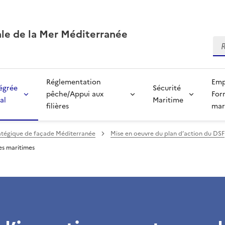
ale de la Mer Méditerranée
Re
Réglementation
Emp
tégrée
Sécurité
pêche/Appui aux
For
al
Maritime
filières
mar
tégique de façade Méditerranée
Mise en oeuvre du plan d’action du DSF
es maritimes