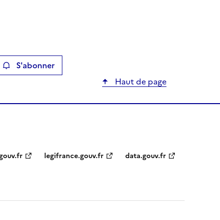
S'abonner
ier
Haut de page
gouv.fr
legifrance.gouv.fr
data.gouv.fr