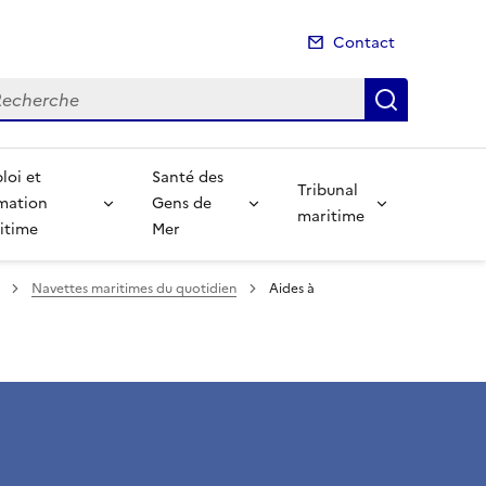
Contact
cherche
Recherch
loi et
Santé des
Tribunal
mation
Gens de
maritime
itime
Mer
Navettes maritimes du quotidien
Aides à