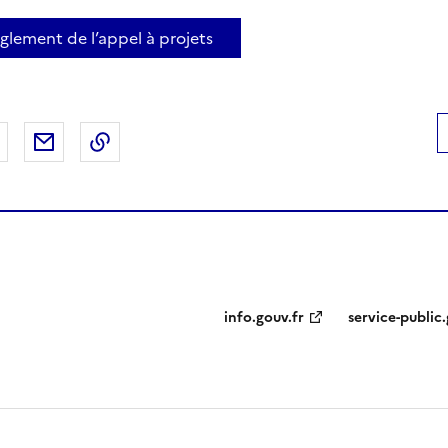
èglement de l’appel à projets
 Facebook
er sur X
Partager sur LinkedIn
Partager par email
Copier le lien de la page dans le presse-pap
info.gouv.fr
service-public.