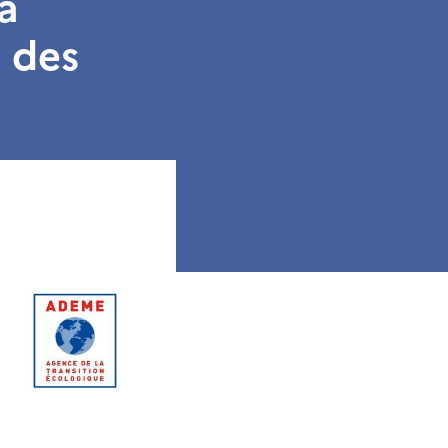
a
 des